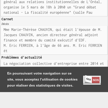
général aux relations institutionnelles de L'Oréal,
organise le 5 mars de 18h à 20h0 un "Grand débat
national - La fiscalité européenne" (salle Pau
Carnet
Décès
Mme Marie-Thérèse CHAUVIN, qui était l'épouse de M.
Jacques CHAUVIN, ancien directeur général adjoint
finance et membre du comité exécutif d'EDF.
M. Eric FERRIEN, à l'âge de 66 ans. M. Eric FERRIEN
ét
Problèmes d'actualité
La négociation collective d'entreprise entre 2014 et
2016, quelles caractéristiques, quelles pratiques ?
En poursuivant votre navigation sur ce
OUI
site, vous acceptez l’utilisation de cookies
NON
pour réaliser des statistiques de visites.
Je m'abonne
|
Contact
|
Mentions légales et Conditions générales