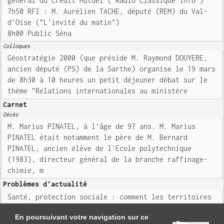
général du Crédit Mutuel ("Radio Classique info")
7h50 RFI : M. Aurélien TACHE, député (REM) du Val-
d'Oise ("L'invité du matin")
8h00 Public Séna
Colloques
Géostratégie 2000 (que préside M. Raymond DOUYERE,
ancien député (PS) de la Sarthe) organise le 19 mars
de 8h30 à 10 heures un petit déjeuner débat sur le
thème "Relations internationales au ministère
Carnet
Décès
M. Marius PINATEL, à l'âge de 97 ans. M. Marius
PINATEL était notamment le père de M. Bernard
PINATEL, ancien élève de l'Ecole polytechnique
(1983), directeur général de la branche raffinage-
chimie, m
Problèmes d'actualité
Santé, protection sociale : comment les territoires
influencent l'opinion des Français, selon la Drees
En poursuivant votre navigation sur ce