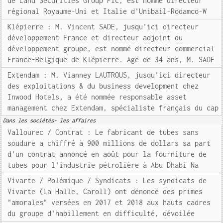
de Land Securities Group Plc, est nommé directeur
régional Royaume-Uni et Italie d'Unibail-Rodamco-W
Klépierre : M. Vincent SADE, jusqu'ici directeur
développement France et directeur adjoint du
développement groupe, est nommé directeur commercial
France-Belgique de Klépierre. Agé de 34 ans, M. SADE
Extendam : M. Vianney LAUTROUS, jusqu'ici directeur
des exploitations & du business development chez
Inwood Hotels, a été nommée responsable asset
management chez Extendam, spécialiste français du cap
Dans les sociétés- les affaires
Vallourec / Contrat : Le fabricant de tubes sans
soudure a chiffré à 900 millions de dollars sa part
d'un contrat annoncé en août pour la fourniture de
tubes pour l'industrie pétrolière à Abu Dhabi Na
Vivarte / Polémique / Syndicats : Les syndicats de
Vivarte (La Halle, Caroll) ont dénoncé des primes
"amorales" versées en 2017 et 2018 aux hauts cadres
du groupe d'habillement en difficulté, dévoilée