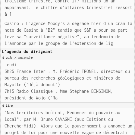
troisième trimestre, contre 217 millions un an
auparavant. Le chiffre d'affaires trimestriel ressort
à 1
Casino : L'agence Moody's a dégradé hier d'un cran la
note de Casino à "B2" tandis que S&P a pour sa part
levé sa "surveillance négative", au lendemain de
l'annonce par le groupe de l'extension de lig
L'agenda du dirigeant
A voir A entendre
Jeudi
5h25 France Inter : M. Frédéric TRONEL, directeur du
bureau des recherches géologiques et minières de
Mayotte ("Déjà debout")
7h15 Radio Classique : Mme Stéphane BENSIMON,
président de Wojo ("Ra
A lire
"Nos territoires brûlent, Redonner du pouvoir au
local", par M. Bruno CAVAGNE (aux Editions du
Cherche-Midi). Alors que le gouvernement a annoncé un
projet de loi pour une nouvelle vague de décentrali