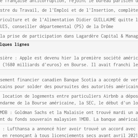
ce française anticorruption, rejoint le bureau parisien 
istre du Travail, de l'Emploi et de l'Insertion, complèt
griculture et de l'Alimentation Didier GUILLAUME quitte 
BUIS, conseiller départemental (PS) de la Drôme
 la prise de participation dans Lagardère Capital & Mana
lques lignes
rsière : Apple est devenu hier la première société améri
s (1680 milliards d'euros) en Bourse. Il avait franchi l
ssement financier canadien Banque Scotia a accepté de ve
icains pour solder des poursuites des autorités américai
e location de logements entre particuliers Airbnb a dépo
endarme de la Bourse américaine, la SEC, le début d'un l
1MDB : Goldman Sachs et la Malaisie ont trouvé mardi un 
ent du fonds souverain malaysien 1MDB. La banque américa
s : Lufthansa a annoncé hier avoir trouvé un accord avec
, en renonçant à tous licenciements secs avant avril 202