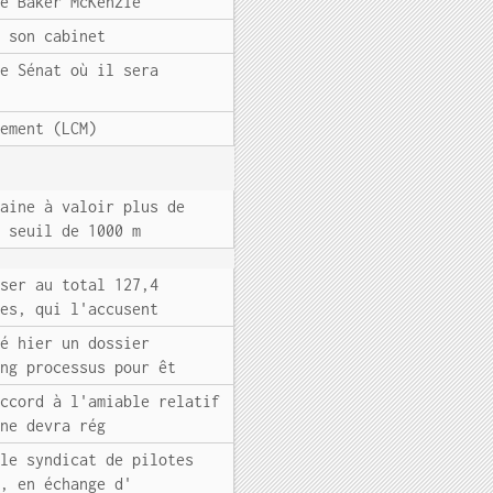
de Baker McKenzie
e son cabinet
le Sénat où il sera
gement (LCM)
caine à valoir plus de
e seuil de 1000 m
rser au total 127,4
nes, qui l'accusent
sé hier un dossier
ong processus pour êt
accord à l'amiable relatif
ine devra rég
 le syndicat de pilotes
1, en échange d'