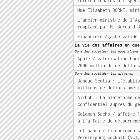
internationales à l'Agen
Mme Elisabeth BORNE, min
L'ancien ministre de l'A
remplacé par M. Bernard 
Financière Agache valide
La vie des affaires en que
Dans les sociétés- les nominations
Apple / valorisation bou
2000 milliards de dollar
Dans les sociétés- les affaires
Banque Scotia : L'établi
millions de dollars amér
Airbnb : La plateforme d
confidentiel auprès du g
Goldman Sachs / affaire 
à l'affaire de détournem
Lufthansa / licenciement
Vereinigung Cockpit (VC)