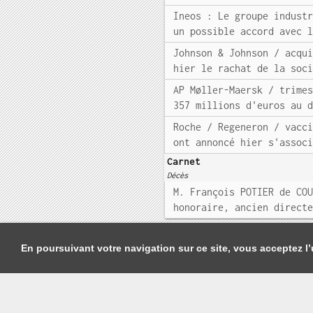
Ineos : Le groupe indust
un possible accord avec 
Johnson & Johnson / acqu
hier le rachat de la soc
AP Møller-Maersk / trime
357 millions d'euros au 
Roche / Regeneron / vacc
ont annoncé hier s'assoc
Carnet
Décès
M. François POTIER de CO
honoraire, ancien direct
En poursuivant votre navigation sur ce site, vous acceptez l’u