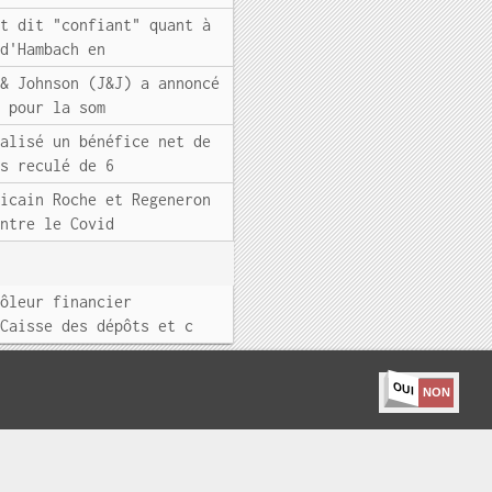
st dit "confiant" quant à
 d'Hambach en
 & Johnson (J&J) a annoncé
, pour la som
éalisé un bénéfice net de
ns reculé de 6
ricain Roche et Regeneron
ontre le Covid
rôleur financier
 Caisse des dépôts et c
OUI
NON