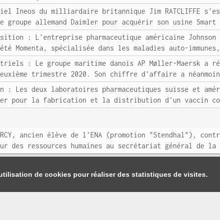
riel Ineos du milliardaire britannique Jim RATCLIFFE s'e
le groupe allemand Daimler pour acquérir son usine Smart
isition : L'entreprise pharmaceutique américaine Johnson
iété Momenta, spécialisée dans les maladies auto-immunes
striels : Le groupe maritime danois AP Møller-Maersk a r
deuxième trimestre 2020. Son chiffre d'affaire a néanmoi
in : Les deux laboratoires pharmaceutiques suisse et amé
ier pour la fabrication et la distribution d'un vaccin c
URCY, ancien élève de l'ENA (promotion "Stendhal"), cont
eur des ressources humaines au secrétariat général de la
tilisation de cookies pour réaliser des statistiques de visites.