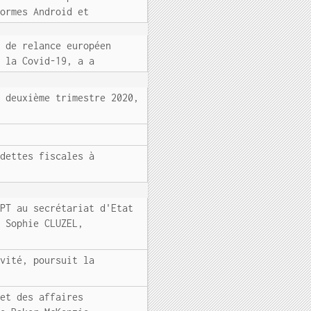
formes Android et
n de relance européen
r la Covid-19, a a
u deuxième trimestre 2020,
 dettes fiscales à
OPT au secrétariat d'Etat
e Sophie CLUZEL,
ivité, poursuit la
 et des affaires