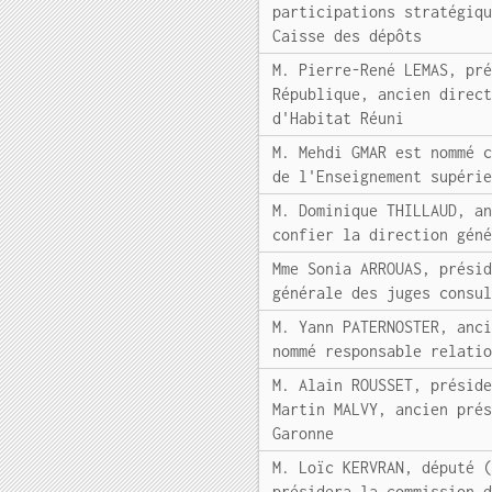
participations stratégiq
Caisse des dépôts
M. Pierre-René LEMAS, pr
République, ancien direc
d'Habitat Réuni
M. Mehdi GMAR est nommé 
de l'Enseignement supéri
M. Dominique THILLAUD, a
confier la direction gén
Mme Sonia ARROUAS, prési
générale des juges consu
M. Yann PATERNOSTER, anc
nommé responsable relati
M. Alain ROUSSET, présid
Martin MALVY, ancien pré
Garonne
M. Loïc KERVRAN, député 
présidera la commission 