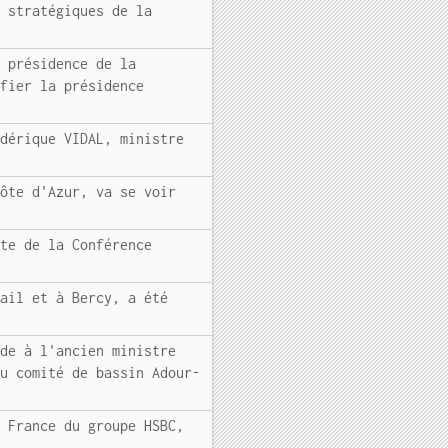
s stratégiques de la
a présidence de la
nfier la présidence
édérique VIDAL, ministre
Côte d'Azur, va se voir
nte de la Conférence
vail et à Bercy, a été
ède à l'ancien ministre
du comité de bassin Adour-
e France du groupe HSBC,