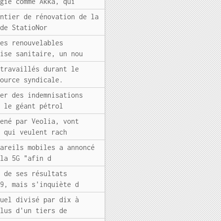
ogie comme Akka, qui
antier de rénovation de la
 de StatioNor
ies renouvelables
rise sanitaire, un nou
-travaillés durant le
source syndicale.
ser des indemnisations
t le géant pétrol
mené par Veolia, vont
, qui veulent rach
pareils mobiles a annoncé
 la 5G "afin d
e de ses résultats
19, mais s'inquiète d
nuel divisé par dix à
plus d'un tiers de