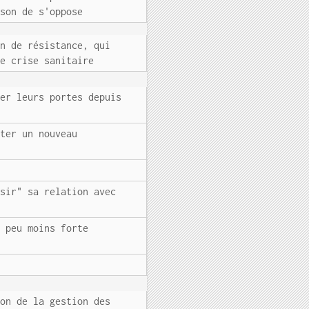
ison de s'oppose
en de résistance, qui
ne crise sanitaire
mer leurs portes depuis
iter un nouveau
isir" sa relation avec
n peu moins forte
ion de la gestion des