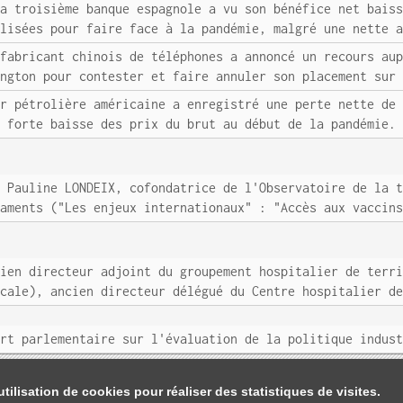
La troisième banque espagnole a vu son bénéfice net bais
alisées pour faire face à la pandémie, malgré une nette 
 fabricant chinois de téléphones a annoncé un recours au
ington pour contester et faire annuler son placement sur
or pétrolière américaine a enregistré une perte nette de
e forte baisse des prix du brut au début de la pandémie.
e Pauline LONDEIX, cofondatrice de l'Observatoire de la 
caments ("Les enjeux internationaux" : "Accès aux vaccin
cien directeur adjoint du groupement hospitalier de terr
ncale), ancien directeur délégué du Centre hospitalier d
ort parlementaire sur l'évaluation de la politique indus
tilisation de cookies pour réaliser des statistiques de visites.