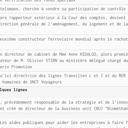
rtelsmann, cherche à vendre sa participation de contrôle
lors rapporteur extérieur à la Cour des comptes, devient
direction générale de l'aménagement, du logement et de l
deuxième constructeur ferroviaire mondial après le racha
en directeur de cabinet de Mme Anne HIDALGO, alors premi
rateur de M. Olivier STIRN au ministère délégué chargé d
serin Promotion
qu'ici directrice des lignes Transilien L et J et du RER
s humaines de SNCF Voyageurs
lques lignes
T, précédemment responsable de la stratégie et de l'inno
ent créé de directeur de la business unit (BU) "Biométha
 Les aides publiques pour aider les entreprises à faire 