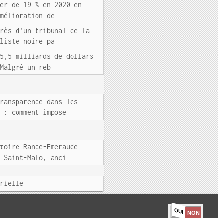
ser de 19 % en 2020 en
amélioration de
près d'un tribunal de la
 liste noire pa
 5,5 milliards de dollars
 Malgré un reb
transparence dans les
s : comment impose
itoire Rance-Emeraude
e Saint-Malo, anci
trielle
OUI
NON