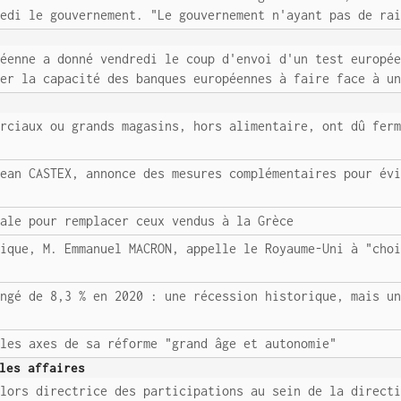
redi le gouvernement. "Le gouvernement n'ayant pas de ra
péenne a donné vendredi le coup d'envoi d'un test europé
uer la capacité des banques européennes à faire face à u
erciaux ou grands magasins, hors alimentaire, ont dû fer
Jean CASTEX, annonce des mesures complémentaires pour év
fale pour remplacer ceux vendus à la Grèce
lique, M. Emmanuel MACRON, appelle le Royaume-Uni à "cho
ongé de 8,3 % en 2020 : une récession historique, mais u
 les axes de sa réforme "grand âge et autonomie"
les affaires
alors directrice des participations au sein de la direct