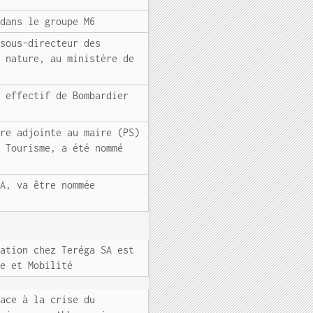
 dans le groupe M6
 sous-directeur des
a nature, au ministère de
t effectif de Bombardier
ère adjointe au maire (PS)
u Tourisme, a été nommé
 A, va être nommée
vation chez Teréga SA est
ne et Mobilité
face à la crise du