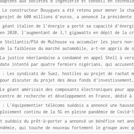
adaptées aux sociétés d'ingénierie et conseil en technol
: Le constructeur Bouygues a été retenu pour mener le ch
 projet de 600 millions d'euros, a annoncé la présidente
e géant italien de l'énergie a porté sa capacité d'énerg
 en 2020, l'augmentant de 3,1 gigawatts en dépit de la c
ne Stellantis/PSA de Mulhouse va accumuler les jours non
 de la faiblesse du marché automobile, a-t-on appris de 
 La justice néerlandaise a condamné en appel Shell à ver
 date intenté par quatre fermiers nigérians, qui accusen
s : Les syndicats de Suez, hostiles au projet de rachat 
 pour discuter du projet des deux fonds d'investissement
 Le géant américain des composants électroniques pour ap
 centre de recherche et développement en France, dédié à
G : L'équipementier télécoms suédois a annoncé une hauss
éploiement continu de la 5G en pleine pandémie de Covid-
nt suédois du prêt-à-porter a annoncé un bénéfice net an
andémie, qui touche de nouveau fortement le groupe avec 