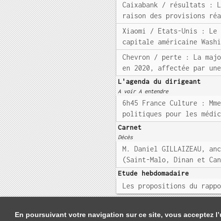
Caixabank / résultats : 
raison des provisions ré
Xiaomi / Etats-Unis : Le
capitale américaine Wash
Chevron / perte : La maj
en 2020, affectée par un
L'agenda du dirigeant
A voir A entendre
6h45 France Culture : Mm
politiques pour les médi
Carnet
Décès
M. Daniel GILLAIZEAU, an
(Saint-Malo, Dinan et Ca
Etude hebdomadaire
Les propositions du rapp
En poursuivant votre navigation sur ce site, vous acceptez l’u