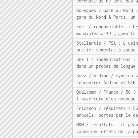
coronavirus ne sont pas 
Bouygues / Gare du Nord 
gare du Nord à Paris, un
Enel / renouvelables : L
mondiales à 49 gigawatts
Stellantis / PSA : L'usi
premier semestre à cause
Shell / indemnisations :
dans un procès de longue
Suez / Ardian / syndicat
rencontrer Ardian et GIP
Qualcomm / France / 5G :
l'ouverture d'un nouveau
Ericsson / résultats / 5
annuels, portés par le d
H&M / résultats : Le géa
cause des effets de la p