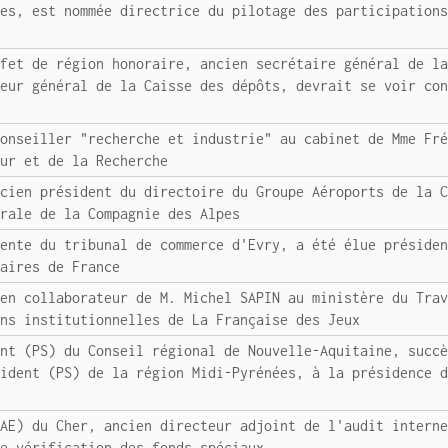
ues, est nommée directrice du pilotage des participation
éfet de région honoraire, ancien secrétaire général de l
teur général de la Caisse des dépôts, devrait se voir co
conseiller "recherche et industrie" au cabinet de Mme Fr
eur et de la Recherche
ncien président du directoire du Groupe Aéroports de la 
érale de la Compagnie des Alpes
dente du tribunal de commerce d'Evry, a été élue préside
laires de France
ien collaborateur de M. Michel SAPIN au ministère du Tra
ons institutionnelles de La Française des Jeux
ent (PS) du Conseil régional de Nouvelle-Aquitaine, succ
sident (PS) de la région Midi-Pyrénées, à la présidence 
(AE) du Cher, ancien directeur adjoint de l'audit intern
de vérification des fonds spéciaux