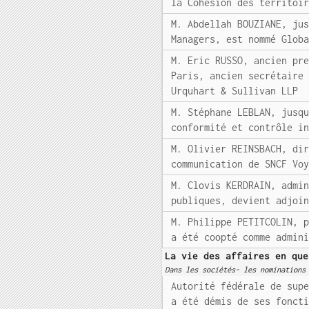
la Cohésion des territoi
M. Abdellah BOUZIANE, ju
Managers, est nommé Glob
M. Eric RUSSO, ancien pr
Paris, ancien secrétaire
Urquhart & Sullivan LLP
M. Stéphane LEBLAN, jusq
conformité et contrôle i
M. Olivier REINSBACH, di
communication de SNCF Vo
M. Clovis KERDRAIN, admi
publiques, devient adjoi
M. Philippe PETITCOLIN, 
a été coopté comme admin
La vie des affaires en que
Dans les sociétés- les nominations
Autorité fédérale de sup
a été démis de ses fonct