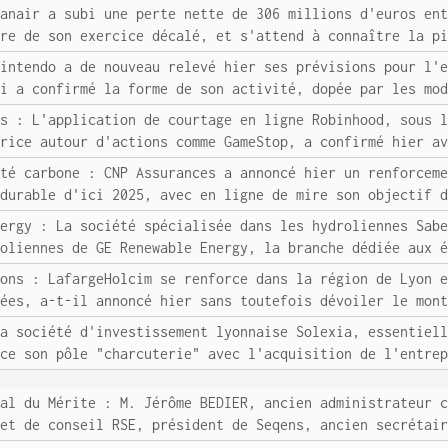
yanair a subi une perte nette de 306 millions d'euros en
tre de son exercice décalé, et s'attend à connaître la p
Nintendo a de nouveau relevé hier ses prévisions pour l'
ui a confirmé la forme de son activité, dopée par les mo
ds : L'application de courtage en ligne Robinhood, sous 
trice autour d'actions comme GameStop, a confirmé hier a
ité carbone : CNP Assurances a annoncé hier un renforcem
 durable d'ici 2025, avec en ligne de mire son objectif 
nergy : La société spécialisée dans les hydroliennes Sab
roliennes de GE Renewable Energy, la branche dédiée aux 
ions : LafargeHolcim se renforce dans la région de Lyon 
lées, a-t-il annoncé hier sans toutefois dévoiler le mon
La société d'investissement lyonnaise Solexia, essentiel
rce son pôle "charcuterie" avec l'acquisition de l'entre
nal du Mérite : M. Jérôme BEDIER, ancien administrateur 
net de conseil RSE, président de Seqens, ancien secrétai