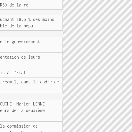
ARS) de la ré
ouchant 18,5 % des moins
mble de la popu
ue le gouvernement
mentation de leurs
ois à l'Etat
Stream 2, dans le cadre de
MOUCHE, Marion LENNE,
teurs de la deuxième
 la commission de