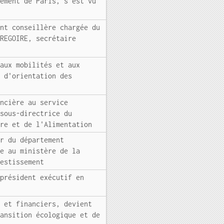
sement de Paris, s'est vu
ent conseillère chargée du
GREGOIRE, secrétaire
 aux mobilités et aux
l d'orientation des
ancière au service
 sous-directrice du
ure et de l'Alimentation
ur du département
ie au ministère de la
vestissement
-président exécutif en
s et financiers, devient
ransition écologique et de