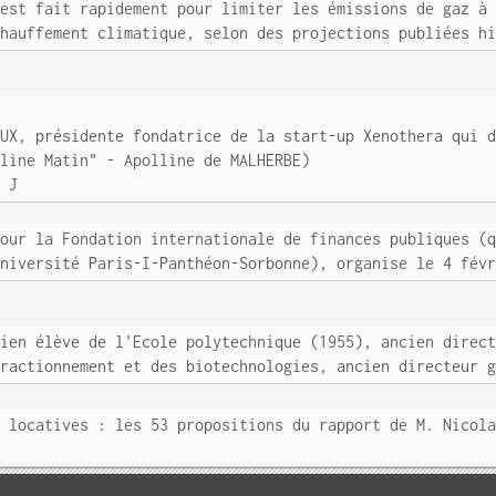
'est fait rapidement pour limiter les émissions de gaz à
chauffement climatique, selon des projections publiées h
AUX, présidente fondatrice de la start-up Xenothera qui 
lline Matin" - Apolline de MALHERBE)
. J
pour la Fondation internationale de finances publiques (
université Paris-I-Panthéon-Sorbonne), organise le 4 fév
cien élève de l'Ecole polytechnique (1955), ancien direc
fractionnement et des biotechnologies, ancien directeur 
s locatives : les 53 propositions du rapport de M. Nicol