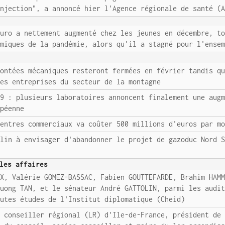
injection", a annoncé hier l'Agence régionale de santé (
euro a nettement augmenté chez les jeunes en décembre, t
omiques de la pandémie, alors qu'il a stagné pour l'ense
montées mécaniques resteront fermées en février tandis q
les entreprises du secteur de la montagne
19 : plusieurs laboratoires annoncent finalement une aug
opéenne
centres commerciaux va coûter 500 millions d'euros par m
rlin à envisager d'abandonner le projet de gazoduc Nord 
les affaires
YX, Valérie GOMEZ-BASSAC, Fabien GOUTTEFARDE, Brahim HAM
Huong TAN, et le sénateur André GATTOLIN, parmi les audi
autes études de l'Institut diplomatique (Cheid)
, conseiller régional (LR) d'Ile-de-France, président de