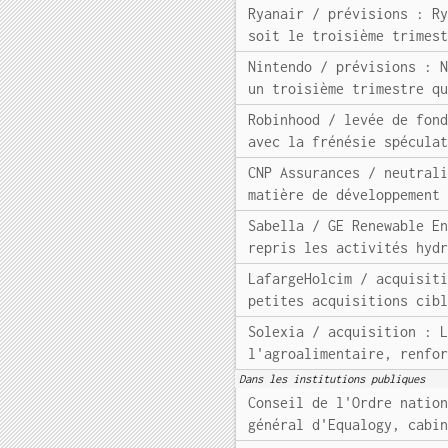
Ryanair / prévisions : R
soit le troisième trimes
Nintendo / prévisions : 
un troisième trimestre q
Robinhood / levée de fon
avec la frénésie spécula
CNP Assurances / neutral
matière de développement
Sabella / GE Renewable E
repris les activités hyd
LafargeHolcim / acquisit
petites acquisitions cib
Solexia / acquisition : 
l'agroalimentaire, renfo
Dans les institutions publiques
Conseil de l'Ordre natio
général d'Equalogy, cabi