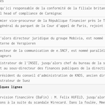
res
squ'ici responsable de la conformité de la filiale brita
al head of compliance de Carmignac
emier vice-procureur de la République financier près le 
 général du parquet de la Cour d'appel de Paris, rejoint
u'alors directeur juridique du groupe Mobivia, est nommé
nterne de Verspieren
recteur de la communication de e.SNCF, est nommé parallè
yageurs
nistrateur de l'INSEE, jusqu'alors chef du bureau de la 
nt au sous-directeur des finances publiques de la direct
président du conseil d'administration de KNDS, ancien di
istrateur de Suez
lques lignes
ervision financière (BaFin) : M. Felix HUFELD, jusqu'alo
ions à la suite du scandale Wirecard. Dans la foulée, Mm