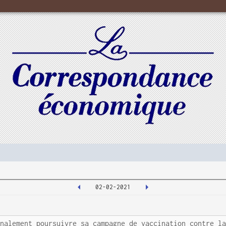
02-02-2021
inalement poursuivre sa campagne de vaccination contre l