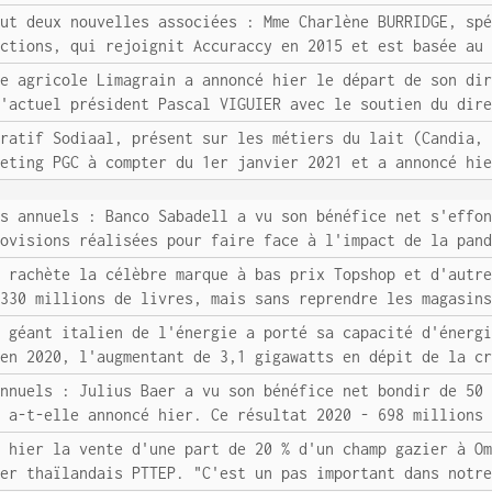
eut deux nouvelles associées : Mme Charlène BURRIDGE, sp
actions, qui rejoignit Accuraccy en 2015 et est basée au
ve agricole Limagrain a annoncé hier le départ de son di
l'actuel président Pascal VIGUIER avec le soutien du dir
ératif Sodiaal, présent sur les métiers du lait (Candia,
keting PGC à compter du 1er janvier 2021 et a annoncé hi
ts annuels : Banco Sabadell a vu son bénéfice net s'effo
rovisions réalisées pour faire face à l'impact de la pan
s rachète la célèbre marque à bas prix Topshop et d'autr
 330 millions de livres, mais sans reprendre les magasin
e géant italien de l'énergie a porté sa capacité d'énerg
 en 2020, l'augmentant de 3,1 gigawatts en dépit de la c
annuels : Julius Baer a vu son bénéfice net bondir de 50
, a-t-elle annoncé hier. Ce résultat 2020 - 698 millions
é hier la vente d'une part de 20 % d'un champ gazier à O
ier thaïlandais PTTEP. "C'est un pas important dans notr