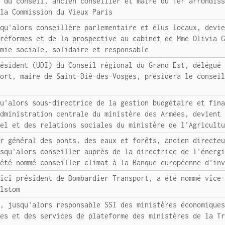
e du conseil, ancien conseiller et maire du 1er arrondis
 la Commission du Vieux Paris
squ'alors conseillère parlementaire et élus locaux, devi
 réformes et de la prospective au cabinet de Mme Olivia 
omie sociale, solidaire et responsable
résident (UDI) du Conseil régional du Grand Est, délégué
port, maire de Saint-Dié-des-Vosges, présidera le consei
qu'alors sous-directrice de la gestion budgétaire et fin
administration centrale du ministère des Armées, devient
nel et des relations sociales du ministère de l'Agricult
ur général des ponts, des eaux et forêts, ancien directe
usqu'alors conseiller auprès de la directrice de l'énerg
 été nommé conseiller climat à la Banque européenne d'in
'ici président de Bombardier Transport, a été nommé vice
Alstom
N, jusqu'alors responsable SSI des ministères économique
des et des services de plateforme des ministères de la T