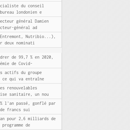
écialiste du conseil
 bureau londonien e
recteur général Damien
ecteur-général ad
 Entremont, Nutribio...),
er deux nominati
ndrer de 99,7 % en 2020,
démie de Covid-
es actifs du groupe
s ce qui va entraîne
ies renouvelables
rise sanitaire, un nou
 % l'an passé, gonflé par
 de francs sui
man pour 2,6 milliards de
e programme de