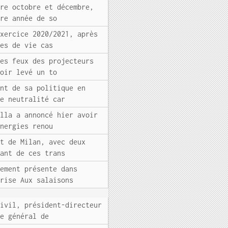
tre octobre et décembre,
ire année de so
exercice 2020/2021, après
des de vie cas
les feux des projecteurs
voir levé un to
ent de sa politique en
de neutralité car
ella a annoncé hier avoir
énergies renou
et de Milan, avec deux
tant de ces trans
lement présente dans
prise Aux salaisons
civil, président-directeur
re général de