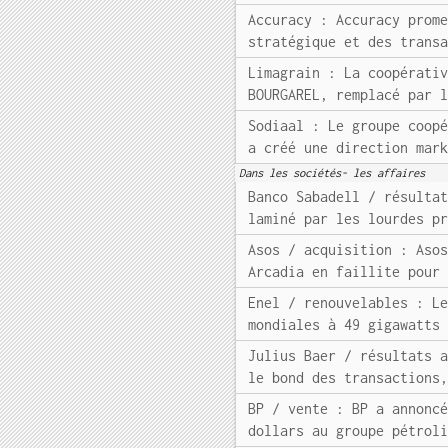
Accuracy : Accuracy prom
stratégique et des trans
Limagrain : La coopérati
BOURGAREL, remplacé par 
Sodiaal : Le groupe coop
a créé une direction mar
Dans les sociétés- les affaires
Banco Sabadell / résulta
laminé par les lourdes p
Asos / acquisition : Aso
Arcadia en faillite pour
Enel / renouvelables : L
mondiales à 49 gigawatts
Julius Baer / résultats 
le bond des transactions
BP / vente : BP a annonc
dollars au groupe pétrol