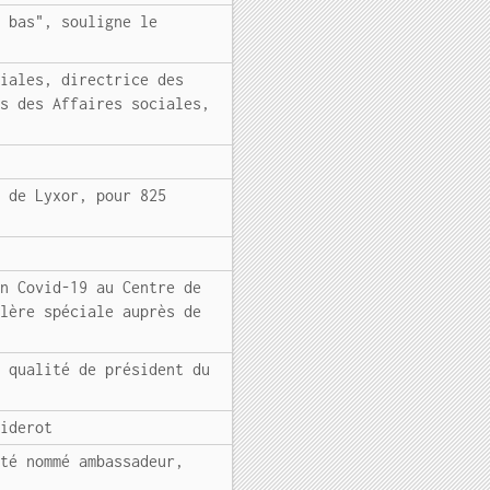
x bas", souligne le
ciales, directrice des
és des Affaires sociales,
n de Lyxor, pour 825
on Covid-19 au Centre de
llère spéciale auprès de
n qualité de président du
Diderot
été nommé ambassadeur,