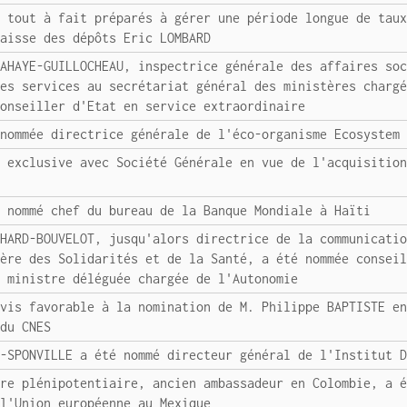
t tout à fait préparés à gérer une période longue de tau
Caisse des dépôts Eric LOMBARD
LAHAYE-GUILLOCHEAU, inspectrice générale des affaires so
des services au secrétariat général des ministères charg
conseiller d'Etat en service extraordinaire
 nommée directrice générale de l'éco-organisme Ecosystem
n exclusive avec Société Générale en vue de l'acquisitio
é nommé chef du bureau de la Banque Mondiale à Haïti
CHARD-BOUVELOT, jusqu'alors directrice de la communicati
tère des Solidarités et de la Santé, a été nommée consei
, ministre déléguée chargée de l'Autonomie
avis favorable à la nomination de M. Philippe BAPTISTE e
 du CNES
E-SPONVILLE a été nommé directeur général de l'Institut 
tre plénipotentiaire, ancien ambassadeur en Colombie, a 
 l'Union européenne au Mexique