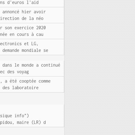
ons d'euros l'aid
a annoncé hier avoir
direction de la néo
ur son exercice 2020
nnée en cours à cau
lectronics et LG,
a demande mondiale se
s dans le monde a continué
vec des voyag
r, a été cooptée comme
e des laboratoire
ssique info")
mpidou, maire (LR) d