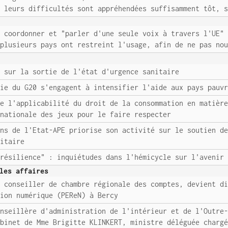
i leurs difficultés sont appréhendées suffisamment tôt, 
e coordonner et "parler d'une seule voix à travers l'UE"
 plusieurs pays ont restreint l'usage, afin de ne pas no
e sur la sortie de l'état d'urgence sanitaire
mie du G20 s'engagent à intensifier l'aide aux pays pauv
me l'applicabilité du droit de la consommation en matièr
 nationale des jeux pour le faire respecter
ons de l'Etat-APE priorise son activité sur le soutien d
nitaire
 résilience" : inquiétudes dans l'hémicycle sur l'avenir
les affaires
r conseiller de chambre régionale des comptes, devient d
tion numérique (PEReN) à Bercy
onseillère d'administration de l'intérieur et de l'Outre
abinet de Mme Brigitte KLINKERT, ministre déléguée charg