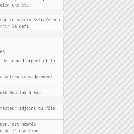
selon une étu
 sur le vaccin AstraZeneca
urrir la défi
res
e de jeux d'argent et la
es entreprises durement
 des moulins à eau
irecteur adjoint du Pôle
-mer, est nommée
ée de l'Insertion