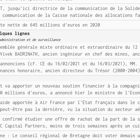
OT, jusqu'ici directrice de la communication de la Solid
a communication de la Caisse nationale des allocations f
rte nette de 645 millions d'euros en 2020
lques lignes
administration et de surveillance
semblée générale mixte ordinaire et extraordinaire du 12
 Vivek BADRINATH, ancien ingénieur en chef des mines, an
'annoncions (cf. CE du 16/02/2021 et du 16/03/2021), MM.
inances honoraire, ancien directeur du Trésor (2000-2004
at va apporter un nouveau soutien financier à la compagn
30 millions d'euros, a annoncé hier le ministre de l'Eco
 aide apportée à Air France par l'Etat français dans le 
 peut-être pas la dernière, vu la situation du secteur a
a confirmé étudier une offre de rachat de la part de la 
VC Capital Partners, moins de trois semaines après un cu
gne : Le conseil régional de Bretagne doit voter demain 