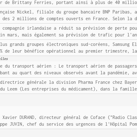
ur de Brittany Ferries, portant ainsi à plus de 40 milli
ançaise Nickel, filiale du groupe bancaire BNP Paribas, 
e des 2 millions de comptes ouverts en France. Selon la 
a compagnie irlandaise a réduit sa prévision de perte po
fin mars, mais également sa prévision de trafic pour l'a
plus grands groupes électroniques sud-coréens, Samsung E
 % de leur bénéfice opérationnel au premier trimestre, l
elles
le du transport aérien : Le transport aérien de passager
mbant au quart des niveaux observés avant la pandémie, a
 directrice générale la division Pharma France chez Baye
 du Leem (Les entreprises du médicament), dans la famill
. Xavier DURAND, directeur général de Coface ("Radio Cla
ippe JUVIN, chef du service des urgences de l'Hôpital Po