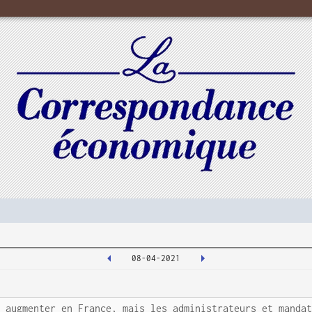
08-04-2021
a augmenter en France, mais les administrateurs et manda