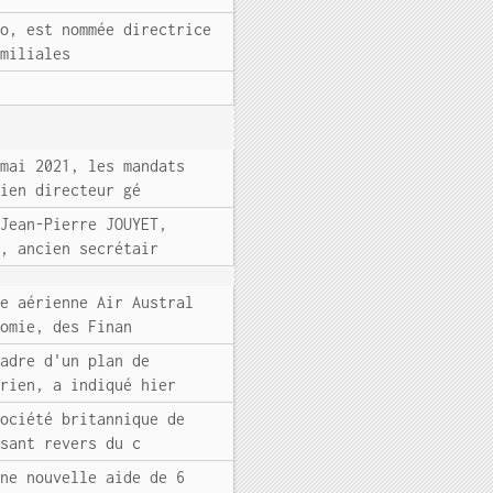
eo, est nommée directrice
amiliales
 mai 2021, les mandats
cien directeur gé
 Jean-Pierre JOUYET,
), ancien secrétair
ie aérienne Air Austral
nomie, des Finan
cadre d'un plan de
érien, a indiqué hier
société britannique de
isant revers du c
une nouvelle aide de 6