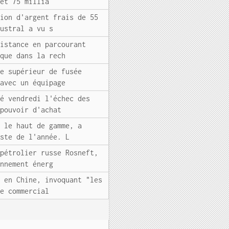
 et 75 millia
tion d'argent frais de 55
Austral a vu s
distance en parcourant
ique dans la rech
ge supérieur de fusée
 avec un équipage
cé vendredi l'échec des
 pouvoir d'achat
r le haut de gamme, a
este de l'année. L
 pétrolier russe Rosneft,
onnement énerg
n en Chine, invoquant "les
ce commercial