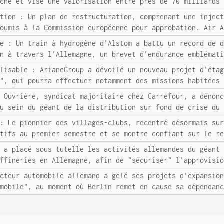
sche et vise une valorisation entre près de 70 milliards
ation : Un plan de restructuration, comprenant une injec
soumis à la Commission européenne pour approbation. Air 
ne : Un train à hydrogène d'Alstom a battu un record de 
in à travers l'Allemagne, un brevet d'endurance emblémat
ilisable : ArianeGroup a dévoilé un nouveau projet d'éta
e", qui pourra effectuer notamment des missions habitées
e Ouvrière, syndicat majoritaire chez Carrefour, a dénon
au sein du géant de la distribution sur fond de crise du
 : Le pionnier des villages-clubs, recentré désormais su
itifs au premier semestre et se montre confiant sur le r
n a placé sous tutelle les activités allemandes du géant
affineries en Allemagne, afin de "sécuriser" l'approvisi
ucteur automobile allemand a gelé ses projets d'expansio
omobile", au moment où Berlin remet en cause sa dépendan