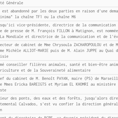
été Générale
t est abandonné par les deux parties en raison d'une dem
minima" la chaîne TF1 ou la chaîne M6
usqu'ici vice-présidente, directrice de la communication
ce de presse de M. François FILLON à Matignon, est nommé
 La Mondiale et directrice de la communication et de l'é
recteur de cabinet de Mme Chrysoula ZACHAROPOULOU et de 
Mme Michèle ALLIOT-MARIE puis de M. Alain JUPPE au Quai 
aisie
mmé conseiller filières animales, santé et bien-être ani
griculture et de la Souveraineté alimentaire
hef du cabinet de M. Benoît PAYAN, maire (PS) de Marseil
de Mmes Ericka BAREIGTS et Myriam EL KHOMRI au ministère
oste
nieur des ponts, des eaux et des forêts, jusqu'alors dir
rtemental Calvados, s'est vu confier la direction généra
an
dent du directoire de BCPE, va devenir président du dire