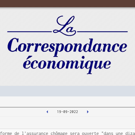
19-09-2022
éforme de l'assurance chômage sera ouverte "dans une diz