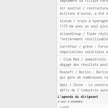
septembre sa filiale Por
Air Austral / restructur
millions d'euros, a été 
Alstom / train à hydrogè
1175 km avec un seul ple
ArianeGroup / fusée réut
"entièrement réutilisabl
Carrefour / grève : Forc
négociations salariales 
• Club Med / semestriels
dégagé des résultats pos
Rosneft / Berlin : Berli
qui gère de nombreuses r
Opel / Chine : Le constr
défis de l'industrie aut
L'agenda du dirigeant
A voir A entendre
Lundi