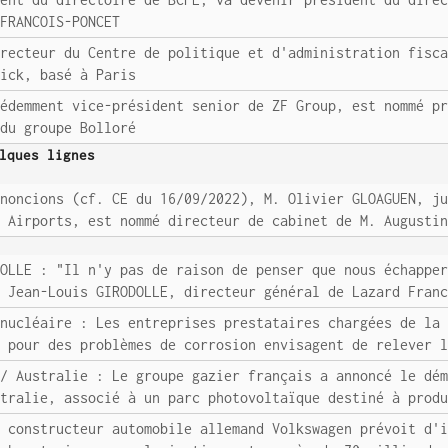
 FRANCOIS-PONCET
irecteur du Centre de politique et d'administration fisc
wick, basé à Paris
cédemment vice-président senior de ZF Group, est nommé p
 du groupe Bolloré
lques lignes
nnoncions (cf. CE du 16/09/2022), M. Olivier GLOAGUEN, j
R Airports, est nommé directeur de cabinet de M. Augusti
DOLLE : "Il n'y pas de raison de penser que nous échappe
. Jean-Louis GIRODOLLE, directeur général de Lazard Fran
 nucléaire : Les entreprises prestataires chargées de la
t pour des problèmes de corrosion envisagent de relever 
 / Australie : Le groupe gazier français a annoncé le dé
stralie, associé à un parc photovoltaïque destiné à prod
e constructeur automobile allemand Volkswagen prévoit d'