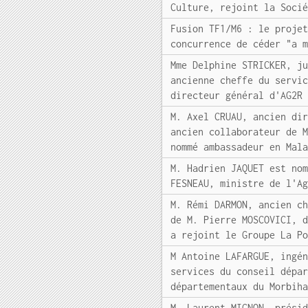
Culture, rejoint la Soci
Fusion TF1/M6 : le proje
concurrence de céder "a 
Mme Delphine STRICKER, j
ancienne cheffe du servi
directeur général d'AG2R
M. Axel CRUAU, ancien di
ancien collaborateur de 
nommé ambassadeur en Mal
M. Hadrien JAQUET est no
FESNEAU, ministre de l'A
M. Rémi DARMON, ancien c
de M. Pierre MOSCOVICI, 
a rejoint le Groupe La P
M Antoine LAFARGUE, ingé
services du conseil dépa
départementaux du Morbih
M. Laurent MIGNON, prési