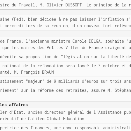
istre du Travail, M. Olivier DUSSOPT. Le principe de la 
caine (Fed), bien décidée à ne pas laisser l'inflation s
et mercredi lors de sa réunion, d'un nouveau fort relève
 de France, l'ancienne ministre Carole DELGA, souhaite "
s que les maires des Petites Villes de France craignent 
 dévoile sa proposition de "législation sur la liberté d
l national de la refondation sera lancé le 3 octobre et 
Santé, M. François BRAUN
estissement "majeur" de 9 milliards d'euros sur trois an
arlement" sur la réforme des retraites, assure M. Stépha
les affaires
ller d'Etat, ancien directeur général de l'Assistance pu
 exécutif de Galileo Global Education
spectrice des finances, ancienne responsable administrat