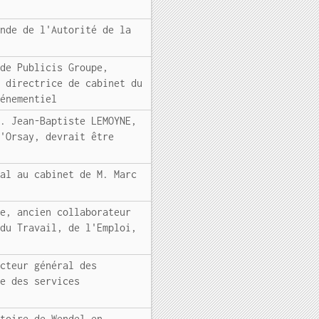
ande de l'Autorité de la
 de Publicis Groupe,
e directrice de cabinet du
vénementiel
M. Jean-Baptiste LEMOYNE,
d'Orsay, devrait être
mal au cabinet de M. Marc
le, ancien collaborateur
 du Travail, de l'Emploi,
ecteur général des
le des services
ctoire de Wendel en