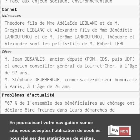
? Face aux enjeux sociaux, environnementaux
Carnet
Naissances
Théodore fils de Mme Adélaïde LEBLANC et de M.
Grégoire LEBLANC et Alexandre fils de Mme Bénédicte
LARROUTUROU et de M. Jérôme LARROUTUROU. Théodore et
Alexandre sont les petits-fils de M. Robert LEBL
Décès
M. Jean DESANLIS, ancien député (PDM, CDS, puis UDF)
et ancien conseiller général du Loir-et-Cher, à l'âge
de 97 ans.
M. Stéphane DEURBERGUE, commissaire-priseur honoraire
à Paris, à l'âge de 76 ans.
Problèmes d'actualité
"67 % de l'ensemble des bénéficiaires au chômage ont
déclaré être freinés dans leurs démarches de
recherche d'emploi" selon la Drees
En poursuivant votre navigation sur ce
OUI
site, vous acceptez l’utilisation de cookies
NON
pour réaliser des statistiques de visites.