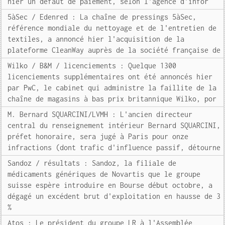
hier un défaut de paiement, selon l'agence d'infor
5àSec / Edenred : La chaîne de pressings 5àSec,
référence mondiale du nettoyage et de l'entretien de
textiles, a annoncé hier l'acquisition de la
plateforme CleanWay auprès de la société française de
Wilko / B&M / licenciements : Quelque 1300
licenciements supplémentaires ont été annoncés hier
par PwC, le cabinet qui administre la faillite de la
chaîne de magasins à bas prix britannique Wilko, por
M. Bernard SQUARCINI/LVMH : L'ancien directeur
central du renseignement intérieur Bernard SQUARCINI,
préfet honoraire, sera jugé à Paris pour onze
infractions (dont trafic d'influence passif, détourne
Sandoz / résultats : Sandoz, la filiale de
médicaments génériques de Novartis que le groupe
suisse espère introduire en Bourse début octobre, a
dégagé un excédent brut d'exploitation en hausse de 3
%
Atos : Le président du groupe LR à l'Assemblée