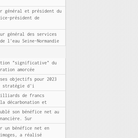
ur général et président du
vice-président de
eur général des services
 de l'eau Seine-Normandie
ction "significative" du
uration amorcée
 ses objectifs pour 2023
a stratégie d'i
milliards de francs
 la décarbonation et
oublé son bénéfice net au
inancière. Sur
er un bénéfice net en
Limoges, a réalisé