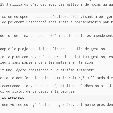
 25,3 milliards d'euros, soit 300 millions de moins qu'a
mission européenne datant d'octobre 2022 visant à oblige
e de paiement instantané sans frais supplémentaires par 
 de loi de finances pour 2024 : quels sont les amendemen
adopté le projet de loi de finances de fin de gestion
ure la plus controversée du projet de loi immigration, c
lleurs sans-papiers dans les métiers en tension
oit une légère croissance au quatrième trimestre
retraite des fonctionnaires atteindrait 4,6 milliards d'
 recommande l'ouverture de négociations d'adhésion à l'U
roi du statut de candidat à la Géorgie
les affaires
sident-directeur général de Lagardère, est nommé préside