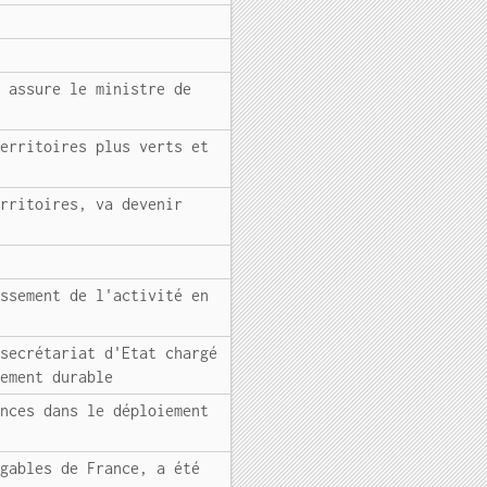
, assure le ministre de
territoires plus verts et
erritoires, va devenir
issement de l'activité en
 secrétariat d'Etat chargé
pement durable
ences dans le déploiement
igables de France, a été