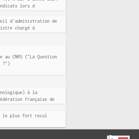
yndicats lors d
seil d'administration de
nistre chargé d
te au CNRS ("La Question
n ?")
hnologique) à la
Fédération française de
t le plus fort recul