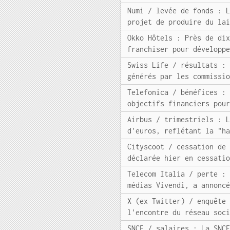
Numi / levée de fonds : 
projet de produire du la
Okko Hôtels : Près de di
franchiser pour développ
Swiss Life / résultats :
générés par les commissi
Telefonica / bénéfices :
objectifs financiers pou
Airbus / trimestriels : 
d'euros, reflétant la "h
Cityscoot / cessation de
déclarée hier en cessati
Telecom Italia / perte :
médias Vivendi, a annonc
X (ex Twitter) / enquête
l'encontre du réseau soc
SNCF / salaires : La SNC