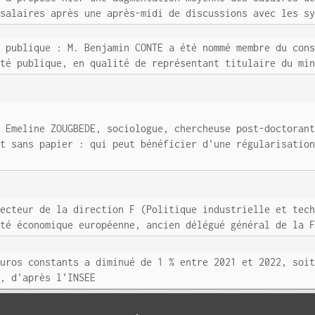
 salaires après une après-midi de discussions avec les s
é publique : M. Benjamin CONTE a été nommé membre du con
nté publique, en qualité de représentant titulaire du mi
e Emeline ZOUGBEDE, sociologue, chercheuse post-doctoran
et sans papier : qui peut bénéficier d'une régularisatio
recteur de la direction F (Politique industrielle et tec
uté économique européenne, ancien délégué général de la 
euros constants a diminué de 1 % entre 2021 et 2022, soi
e, d'après l'INSEE