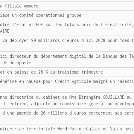
sa filiale Ampere
place un comité opérationnel groupe
entre l'Etat et EDF sur les futurs prix de l'électricité
MAIRE
s va déployer 90 milliards d'euros d'ici 2028 pour "des 
'ici directeur du département digital de la Banque des T
t de Docaposte
net en baisse de 28 % au troisième trimestre
bénéfice en hausse pour Crédit Agricole malgré un ralent
enne directrice du cabinet de Mme Bérangère COUILLARD au
e directrice, adjointe au commissaire général au dévelop
e d'une amende de 26 millions d'euros concernant ses car
 directrice territoriale Nord-Pas-de-Calais de Voies nav