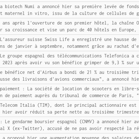
La biotech Numi a annoncé hier sa première levée de fond
it maternel in vitro, issu de la culture de cellules de 
x ans après l'ouverture de son premier hôtel, la chaîne 
er sa croissance et vise un parc de 40 hôtels en Europe,
 L'assureur suisse Swiss Life a enregistré une hausse de
ons de janvier à septembre, notamment grâce au rachat d'
 Le groupe espagnol des télécommunications Telefonica a 
r 2023 après avoir vu son bénéfice grimper de 9,3 % sur 
Le bénéfice net d'Airbus a bondi de 21 % au troisième tr
ausse des livraisons d'avions commerciaux", a annoncé hi
 paiement : La société de location de scooters en libre-
on de paiement auprès du tribunal de commerce de Paris, 
 Telecom Italia (TIM), dont le principal actionnaire est
é hier avoir réduit sa perte nette au troisième trimestr
 : Le gendarme boursier espagnol (CNMV) a annoncé hier a
ial X (ex-Twitter), accusé de ne pas avoir respecté la r
F a proposé hier une augmentation moyenne des salaires d