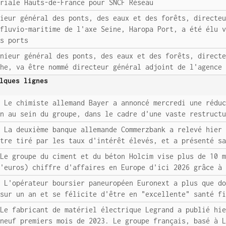
oriale Hauts-de-France pour SNCF Réseau
nieur général des ponts, des eaux et des forêts, directe
 fluvio-maritime de l'axe Seine, Haropa Port, a été élu 
es ports
énieur général des ponts, des eaux et des forêts, direct
che, va être nommé directeur général adjoint de l'agence
lques lignes
: Le chimiste allemand Bayer a annoncé mercredi une rédu
on au sein du groupe, dans le cadre d'une vaste restruct
: La deuxième banque allemande Commerzbank a relevé hier
stre tiré par les taux d'intérêt élevés, et a présenté s
 Le groupe du ciment et du béton Holcim vise plus de 10 
d'euros) chiffre d'affaires en Europe d'ici 2026 grâce à
: L'opérateur boursier paneuropéen Euronext a plus que d
 sur un an et se félicite d'être en "excellente" santé f
 Le fabricant de matériel électrique Legrand a publié hi
 neuf premiers mois de 2023. Le groupe français, basé à 