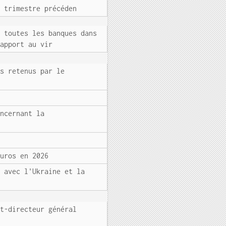
u trimestre précéden
r toutes les banques dans
rapport au vir
ts retenus par le
oncernant la
euros en 2026
E avec l'Ukraine et la
nt-directeur général