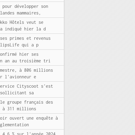
s pour développer son
glandes mammaires,
Okko Hôtels veut se
 a indiqué hier la d
 ses primes et revenus
elipsLife qui a p
confirmé hier ses
un an au troisième tri
imestre, à 806 millions
er l'avionneur e
service Cityscoot s'est
"sollicitant sa
 le groupe français des
e à 311 millions
voir ouvert une enquête à
églementation
e 4,6 % sur l'année 2024