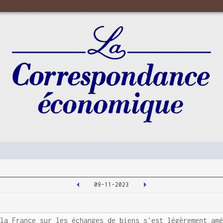
09-11-2023
 la France sur les échanges de biens s'est légèrement am