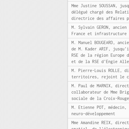
Mme Justine SOUSSAN, jus
délégué chargé des Relat
directrice des affaires 
M. Sylvain GERON, ancien
France et infrastructure
M. Manuel BOUGEARD, anci
de M. Kader ARIF, jusqu'
RSE de la région Europe 
et de la RSE d'Engie All
M. Pierre-Louis ROLLE, d
territoires, rejoint le 
M. Paul de MARNIX, direc
collaborateur de Mme Bri
sociale de la Croix-Roug
M. Etienne POT, médecin,
neuro-développement
Mme Amandine REIX, direc
spatial, de l'électroniq