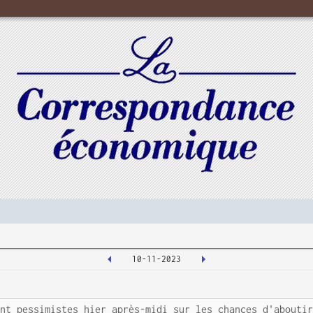
10-11-2023
ent pessimistes hier après-midi sur les chances d'abouti