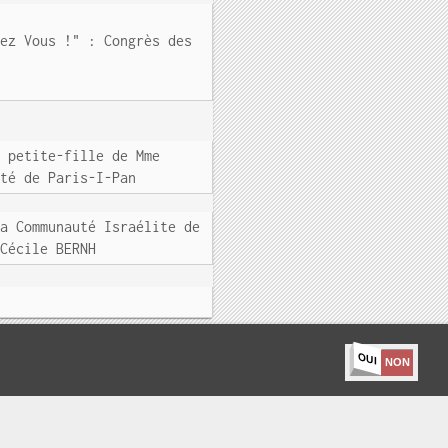
hez Vous !" : Congrès des
a petite-fille de Mme
ité de Paris-I-Pan
la Communauté Israélite de
 Cécile BERNH
OUI
NON