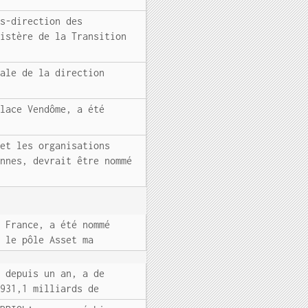
us-direction des
nistère de la Transition
nale de la direction
Place Vendôme, a été
s
 et les organisations
ennes, devrait être nommé
s France, a été nommé
e le pôle Asset ma
t depuis un an, a de
 931,1 milliards de