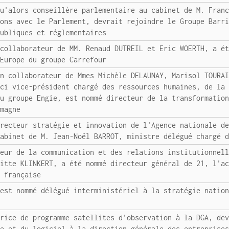
qu'alors conseillère parlementaire au cabinet de M. Fran
ions avec le Parlement, devrait rejoindre le Groupe Barr
publiques et réglementaires
 collaborateur de MM. Renaud DUTREIL et Eric WOERTH, a é
 Europe du groupe Carrefour
en collaborateur de Mmes Michèle DELAUNAY, Marisol TOURA
ici vice-président chargé des ressources humaines, de la
du groupe Engie, est nommé directeur de la transformatio
emagne
irecteur stratégie et innovation de l'Agence nationale d
cabinet de M. Jean-Noël BARROT, ministre délégué chargé 
teur de la communication et des relations institutionnel
gitte KLINKERT, a été nommé directeur général de 21, l'a
e française
 est nommé délégué interministériel à la stratégie natio
trice de programme satellites d'observation à la DGA, de
ue et du logiciel à la direction générale des entreprise