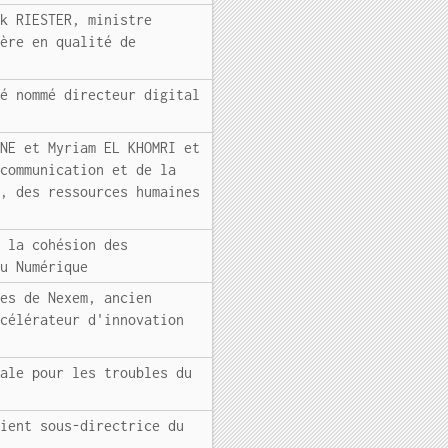
ck RIESTER, ministre
ière en qualité de
té nommé directeur digital
INE et Myriam EL KHOMRI et
 communication et de la
n, des ressources humaines
e la cohésion des
du Numérique
les de Nexem, ancien
ccélérateur d'innovation
nale pour les troubles du
vient sous-directrice du
s