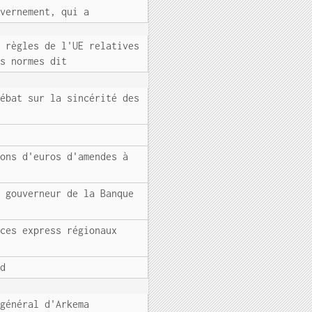
uvernement, qui a
s règles de l'UE relatives
es normes dit
débat sur la sincérité des
ions d'euros d'amendes à
e gouverneur de la Banque
ices express régionaux
rd
 général d'Arkema