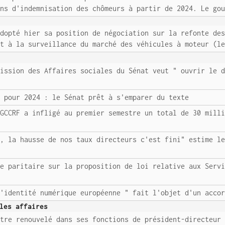
ons d'indemnisation des chômeurs à partir de 2024. Le go
adopté hier sa position de négociation sur la refonte de
et à la surveillance du marché des véhicules à moteur (l
mission des Affaires sociales du Sénat veut " ouvrir le 
s pour 2024 : le Sénat prêt à s'emparer du texte
DGCCRF a infligé au premier semestre un total de 30 mill
c, la hausse de nos taux directeurs c'est fini" estime l
te paritaire sur la proposition de loi relative aux Serv
d'identité numérique européenne " fait l'objet d'un acco
les affaires
être renouvelé dans ses fonctions de président-directeur