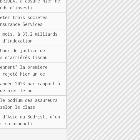
ABRIOLA, a assuré hier ne
onds d'investi
heter trois sociétés
Insurance Services
f mois, à 33,2 milliards
s d'indexation
 Cour de justice de
os d'arriérés fiscau
iennent" la première
t rejeté hier un de
'année 2023 par rapport à
qué hier le nu
 le podium des assureurs
 selon le class
e d'Asie du Sud-Est, d'un
er sa producti