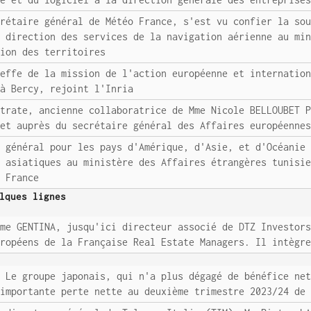
crétaire général de Météo France, s'est vu confier la so
a direction des services de la navigation aérienne au mi
sion des territoires
heffe de la mission de l'action européenne et internatio
 à Bercy, rejoint l'Inria
strate, ancienne collaboratrice de Mme Nicole BELLOUBET 
jet auprès du secrétaire général des Affaires européenne
r général pour les pays d'Amérique, d'Asie, et d'Océanie
t asiatiques au ministère des Affaires étrangères tunisi
n France
lques lignes
ume GENTINA, jusqu'ici directeur associé de DTZ Investor
uropéens de la Française Real Estate Managers. Il intègr
: Le groupe japonais, qui n'a plus dégagé de bénéfice ne
 importante perte nette au deuxième trimestre 2023/24 de