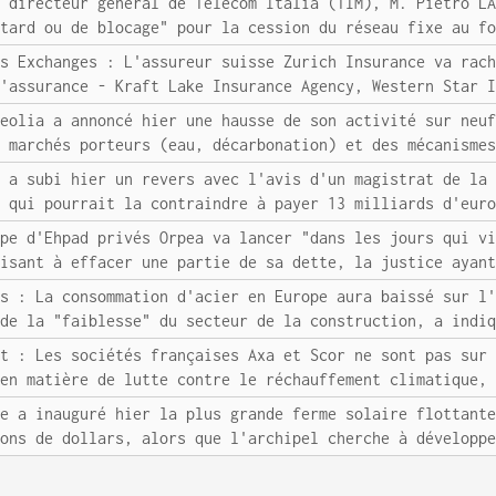
e directeur général de Telecom Italia (TIM), M. Pietro L
etard ou de blocage" pour la cession du réseau fixe au f
rs Exchanges : L'assureur suisse Zurich Insurance va rac
d'assurance - Kraft Lake Insurance Agency, Western Star 
Veolia a annoncé hier une hausse de son activité sur neu
s marchés porteurs (eau, décarbonation) et des mécanisme
e a subi hier un revers avec l'avis d'un magistrat de la
) qui pourrait la contraindre à payer 13 milliards d'eur
upe d'Ehpad privés Orpea va lancer "dans les jours qui v
visant à effacer une partie de sa dette, la justice ayan
ns : La consommation d'acier en Europe aura baissé sur l
 de la "faiblesse" du secteur de la construction, a indi
nt : Les sociétés françaises Axa et Scor ne sont pas sur
 en matière de lutte contre le réchauffement climatique,
ie a inauguré hier la plus grande ferme solaire flottant
ions de dollars, alors que l'archipel cherche à développ