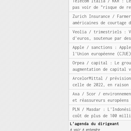
Telecom Italia / KKR : L
pas voir de "risque de r
Zurich Insurance / Farme
américaines de courtage 
Veolia / trimestriels : 
d'euros, soutenue par de
Apple / sanctions : Appl
l'Union européenne (CJUE
Orpea / capital : Le gro
augmentation de capital 
ArcelorMittal / prévisio
celle de 2022, en raison
Axa / Scor / environneme
et réassureurs européens
PLN / Masdar : L'Indonés
coût de plus de 100 mill
L'agenda du dirigeant
A voir A entendre