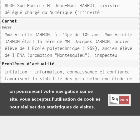
8h30 Sud Radio : M. Jean-Noël BARROT, ministre
délégué chargé du Numérique ("L'invité
Carnet
Décès
Mme Arlette DARMON, à l'âge de 105 ans. Mme Arlette
DARMON était la mère de MM. Jacques DARMON, ancien
élève de l'Ecole polytechnique (1959), ancien élève
de l'ENA (promotion "Montesquieu"), inspecteu
Problèmes d'actualité
Inflation : information, connaissance et confiance
favorisent la stabilité des prix selon une étude de
la Banque de France
En poursuivant votre navigation sur ce
OUI
site, vous acceptez l’utilisation de cookies
NON
pour réaliser des statistiques de visites.
Je m'abonne
|
Contact
|
Mentions légales et Conditions générales
Copyright
Société Générale de Presse