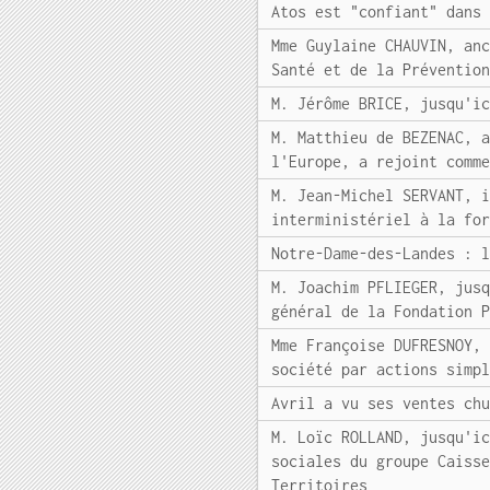
Atos est "confiant" dans
Mme Guylaine CHAUVIN, an
Santé et de la Préventio
M. Jérôme BRICE, jusqu'i
M. Matthieu de BEZENAC, 
l'Europe, a rejoint comm
M. Jean-Michel SERVANT, 
interministériel à la fo
Notre-Dame-des-Landes : 
M. Joachim PFLIEGER, jus
général de la Fondation 
Mme Françoise DUFRESNOY,
société par actions simp
Avril a vu ses ventes ch
M. Loïc ROLLAND, jusqu'i
sociales du groupe Caiss
Territoires