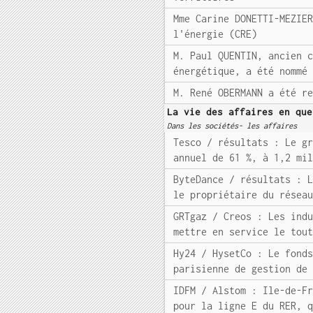
Mme Carine DONETTI-MEZIE
l'énergie (CRE)
M. Paul QUENTIN, ancien 
énergétique, a été nommé
M. René OBERMANN a été r
La vie des affaires en que
Dans les sociétés- les affaires
Tesco / résultats : Le g
annuel de 61 %, à 1,2 mi
ByteDance / résultats : 
le propriétaire du résea
GRTgaz / Creos : Les ind
mettre en service le tou
Hy24 / HysetCo : Le fond
parisienne de gestion de
IDFM / Alstom : Ile-de-F
pour la ligne E du RER, 