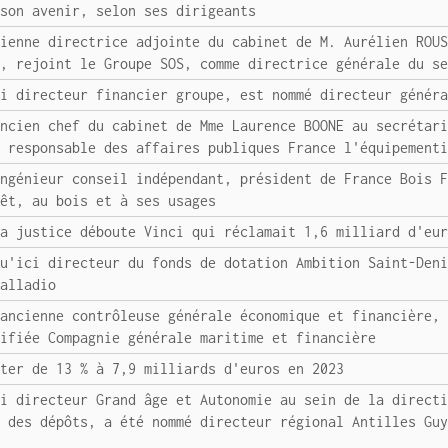
 son avenir, selon ses dirigeants
cienne directrice adjointe du cabinet de M. Aurélien ROU
n, rejoint le Groupe SOS, comme directrice générale du s
ci directeur financier groupe, est nommé directeur génér
ancien chef du cabinet de Mme Laurence BOONE au secrétar
e responsable des affaires publiques France l'équipement
ingénieur conseil indépendant, président de France Bois 
rêt, au bois et à ses usages
la justice déboute Vinci qui réclamait 1,6 milliard d'eu
qu'ici directeur du fonds de dotation Ambition Saint-Den
Palladio
 ancienne contrôleuse générale économique et financière,
lifiée Compagnie générale maritime et financière
uter de 13 % à 7,9 milliards d'euros en 2023
ci directeur Grand âge et Autonomie au sein de la direct
e des dépôts, a été nommé directeur régional Antilles Gu