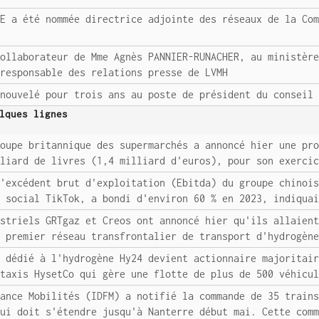
RE a été nommée directrice adjointe des réseaux de la Co
collaborateur de Mme Agnès PANNIER-RUNACHER, au ministèr
 responsable des relations presse de LVMH
enouvelé pour trois ans au poste de président du conseil
lques lignes
roupe britannique des supermarchés a annoncé hier une pr
lliard de livres (1,4 milliard d'euros), pour son exerci
L'excédent brut d'exploitation (Ebitda) du groupe chinoi
u social TikTok, a bondi d'environ 60 % en 2023, indiqua
ustriels GRTgaz et Creos ont annoncé hier qu'ils allaien
t premier réseau transfrontalier de transport d'hydrogèn
s dédié à l'hydrogène Hy24 devient actionnaire majoritai
 taxis HysetCo qui gère une flotte de plus de 500 véhicu
rance Mobilités (IDFM) a notifié la commande de 35 train
qui doit s'étendre jusqu'à Nanterre début mai. Cette com