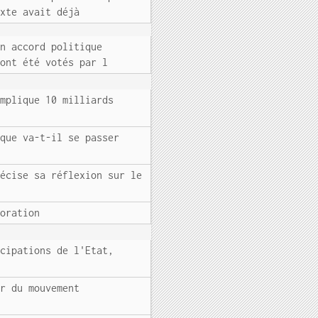
exte avait déjà
un accord politique
 ont été votés par l
implique 10 milliards
 que va-t-il se passer
récise sa réflexion sur le
ioration
icipations de l'Etat,
ur du mouvement