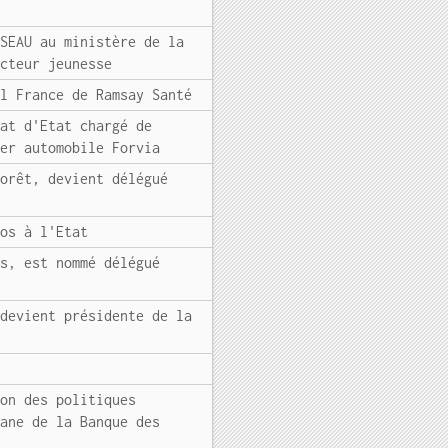
SSEAU au ministère de la
ecteur jeunesse
al France de Ramsay Santé
iat d'Etat chargé de
ier automobile Forvia
Forêt, devient délégué
ros à l'Etat
is, est nommé délégué
 devient présidente de la
ion des politiques
yane de la Banque des