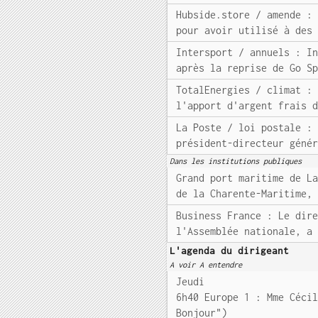
Hubside.store / amende :
pour avoir utilisé à des
Intersport / annuels : I
après la reprise de Go S
TotalEnergies / climat :
l'apport d'argent frais 
La Poste / loi postale :
président-directeur géné
Dans les institutions publiques
Grand port maritime de L
de la Charente-Maritime,
Business France : Le dir
l'Assemblée nationale, a
L'agenda du dirigeant
A voir A entendre
Jeudi
6h40 Europe 1 : Mme Céci
Bonjour")