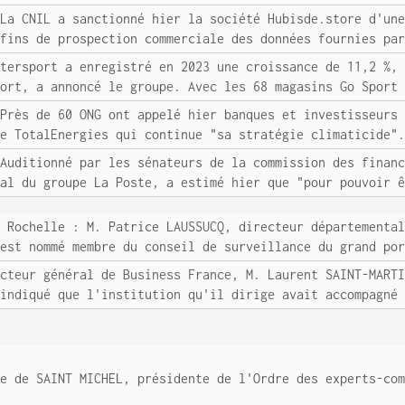
 La CNIL a sanctionné hier la société Hubisde.store d'un
 fins de prospection commerciale des données fournies pa
ntersport a enregistré en 2023 une croissance de 11,2 %,
port, a annoncé le groupe. Avec les 68 magasins Go Sport
 Près de 60 ONG ont appelé hier banques et investisseurs
de TotalEnergies qui continue "sa stratégie climaticide"
 Auditionné par les sénateurs de la commission des finan
ral du groupe La Poste, a estimé hier que "pour pouvoir 
a Rochelle : M. Patrice LAUSSUCQ, directeur départementa
 est nommé membre du conseil de surveillance du grand po
ecteur général de Business France, M. Laurent SAINT-MART
 indiqué que l'institution qu'il dirige avait accompagné
le de SAINT MICHEL, présidente de l'Ordre des experts-co